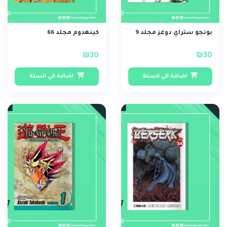
بونجو ستراي دوغز مجلد 9
كينغدوم مجلد 66
₪30
₪30
اضافة الي السلة
اضافة الي السلة