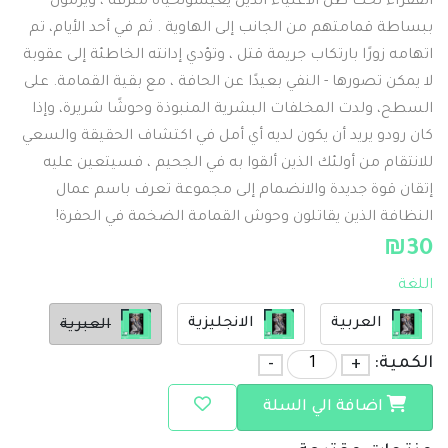
الفقراء تحت ظل الأغنياء الذين يعيشونحياة مترفة ، ويرمون
ببساطة قمامتهم من الجانب إلى الهاوية . ثم في أحد الأيام، تم
اتهامه زورًا بارتكاب جريمة قتل ، وتؤدي إدانته الخاطئة إلى عقوبة
لا يمكن تصورها - النفي بعيدًا عن الحافة ، مع بقية القمامة. على
السطح، ولدت المخلفات البشرية المنبوذة وحوشًا شريرة، وإذا
كان رودو يريد أن يكون لديه أي أمل في اكتشاف الحقيقة والسعي
للانتقام من أولئك الذين ألقوا به في الجحيم ، فسيتعين عليه
إتقان قوة جديدة والانضمام إلى مجموعة تعرف باسم عمال
النظافة الذين يقاتلون وحوش القمامة الضخمة في الحفرة!
₪
30
اللغة
العربية
الانجليزية
العبرية
الكمية:
+
-
اضافة الي السلة