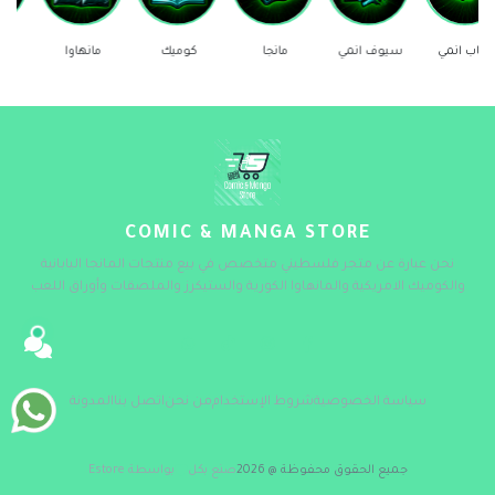
سيوف انمي
مانجا
كوميك
مانهاوا
ستيكرز
COMIC & MANGA STORE
نحن عبارة عن متجر فلسطيني متخصص في بيع منتجات المانجا اليابانية
والكوميك الامريكية والمانهاوا الكورية والستيكرز والملصقات وأوراق اللعب
سياسة الخصوصية
شروط الإستخدام
من نحن
اتصل بنا
المدونة
جميع الحقوق محفوظة @ 2026
صنع بكل
بواسطة Estore