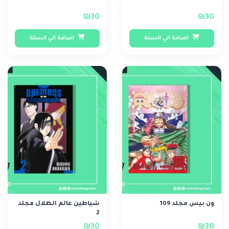
₪30
₪30
اضافة الي السلة
اضافة الي السلة
ون بيس مجلد 109
شياطين عالم الظلال مجلد
2
₪30
₪30