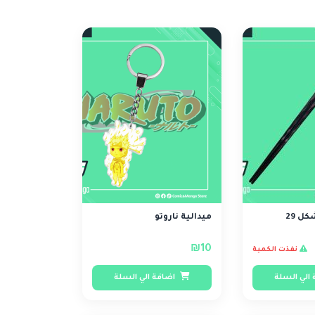
ل 29
ميدالية ناروتو
₪10
نفذت الكمية
الي السلة
اضافة الي السلة