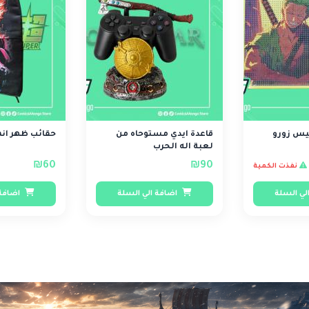
زورو
قاعدة ايدي مستوحاه من
حقائب ظهر انم
لعبة اله الحرب
₪60
₪90
نفذت الكمية
لي السلة
اضافة الي السلة
اضافة 