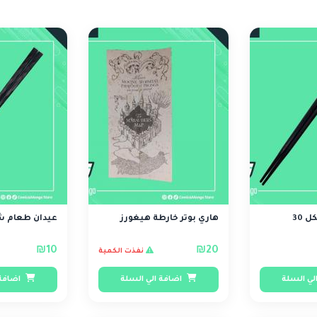
 30
هاري بوتر خارطة هيغورز
عيدان طعام شك
₪10
₪20
نفذت الكمية
لي السلة
اضافة الي السلة
اضافة 