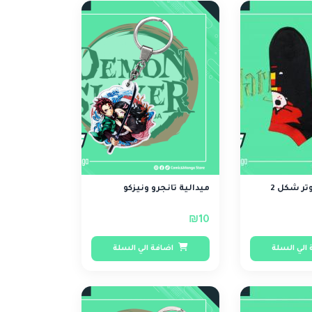
تر شكل 2
ميدالية تانجرو ونيزكو
₪10
الي السلة
اضافة الي السلة