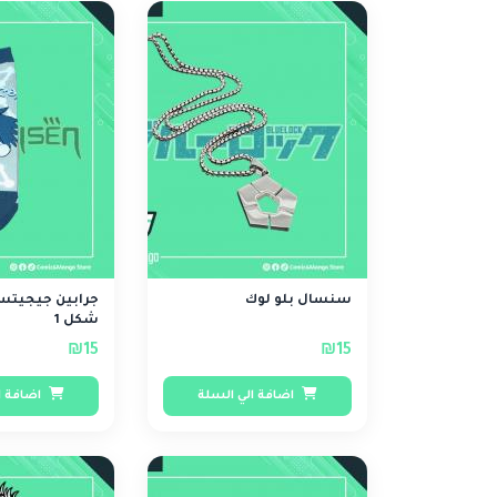
سنسال بلو لوك
جرابين جيجيتس
شكل 1
₪15
₪15
اضافة الي السلة
اضافة ا