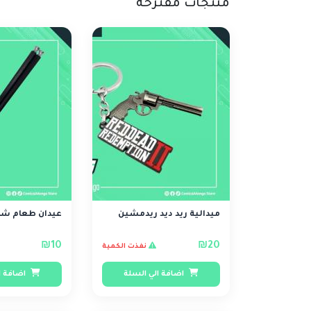
منتجات مقترحة
ميدالية ريد ديد ريدمشين
عيدان طعام شكل
₪10
₪20
نفذت الكمية
اضافة الي السلة
اضافة ا