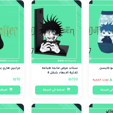
و كايسن
ستاند عرض مانجا طباعه
جرابين هاري بو
ثلاثية الابعاد شكل 8
₪10
₪130
نفذت الكمية
لي السلة
اضافة الي السلة
اضافة 