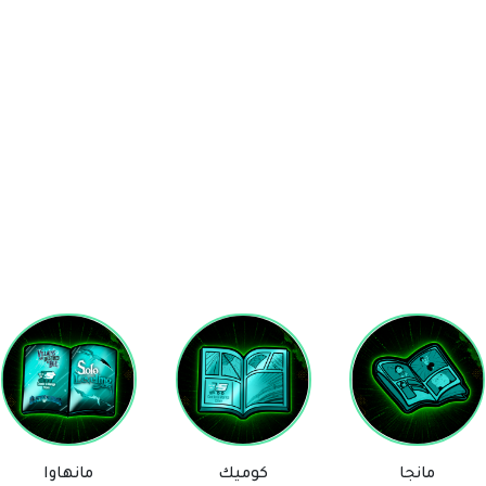
كوميك
مانهاوا
ستيكرز