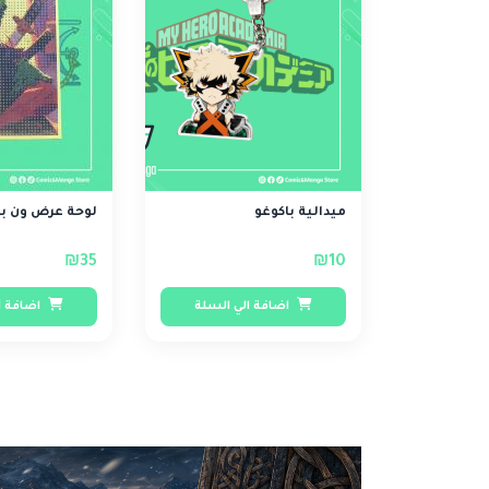
ميدالية باكوغو
لوحة عرض ون بيس 
₪35
₪10
اضافة الي السلة
اضافة ا