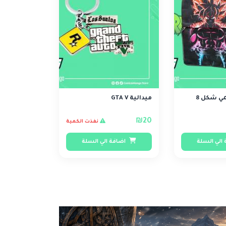
ي شكل 8
ميدالية GTA V
₪20
نفذت الكمية
الي السلة
اضافة الي السلة