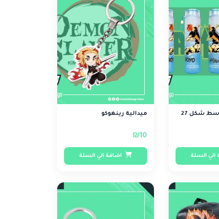
سط شكل 27
ميدالية رينغوكو
₪10
الي السلة
اضافة الي السلة