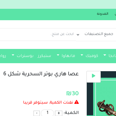
جديدنا سولو ليفلينغ من مجلد 
المدونة
انجا
كوميك
مانهاوا
ستيكرز
بوسترات
روا
فواصل كتب
عصا هاري بوتر السحرية شكل 6
₪
30
نفذت الكمية, سيتوفر قريبا
الكمية:
+
-