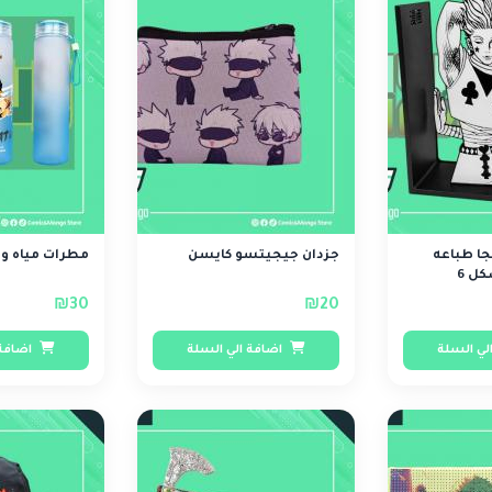
ا طباعه
جزدان جيجيتسو كايسن
مطرات مياه و
كل 6
₪30
₪20
لي السلة
اضافة الي السلة
اضافة 