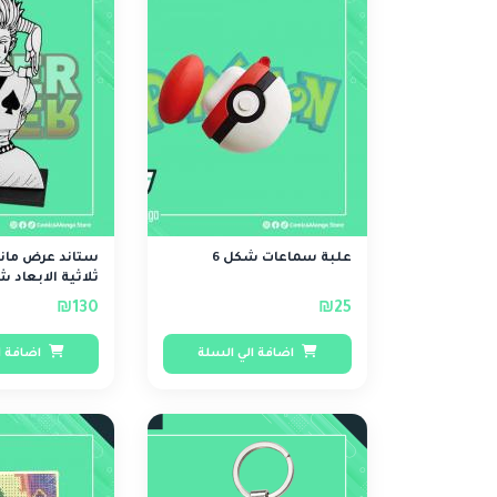
علبة سماعات شكل 6
ستاند عرض مانج
ثلاثية الابعاد ش
₪130
₪25
اضافة الي السلة
اضافة ا