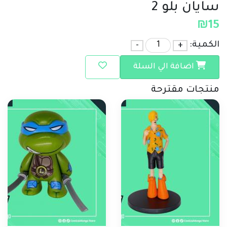
سايان بلو 2
₪
15
الكمية:
+
-
اضافة الي السلة
منتجات مقترحة