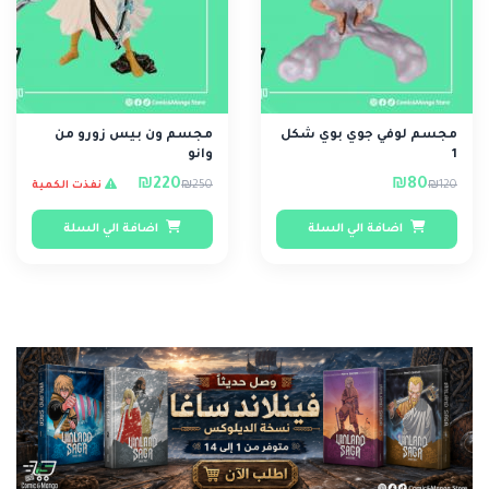
مجسم لوفي جوي بوي شكل
مجسم ون بيس زورو من
1
وانو
₪220
₪80
₪250
₪120
نفذت الكمية
اضافة الي السلة
اضافة الي السلة