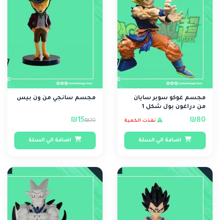
مجسم غوكو سوبر سايان
مجسم سانجي من ون بيس
من دراغون بول شكل 1
₪15
₪80
₪20
نفذت الكمية
اضافة الي السلة
اضافة الي السلة