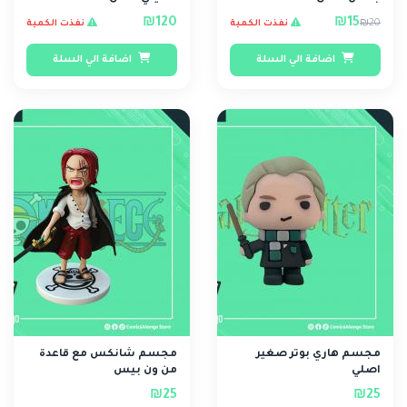
₪120
₪15
₪20
نفذت الكمية
نفذت الكمية
اضافة الي السلة
اضافة الي السلة
مجسم هاري بوتر صغير
مجسم شانكس مع قاعدة
اصلي
من ون بيس
₪25
₪25