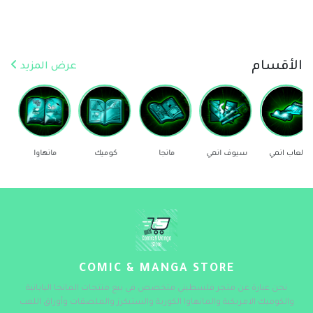
الأقسام
عرض المزيد
سيوف انمي
مانجا
كوميك
مانهاوا
ستيكرز
COMIC & MANGA STORE
نحن عبارة عن متجر فلسطيني متخصص في بيع منتجات المانجا اليابانية
والكوميك الامريكية والمانهاوا الكورية والستيكرز والملصقات وأوراق اللعب