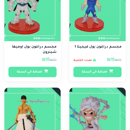
مجسم دراغون بول فيجيتا 1
مجسم دراغون بول اوميغا
شينرون
₪15
₪15
₪20
₪20
نفذت الكمية
اضافة الي السلة
اضافة الي السلة