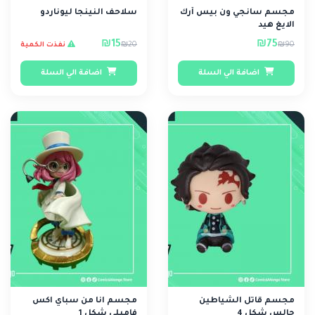
مجسم سانجي ون بيس أرك
سلاحف النينجا ليوناردو
الايغ هيد
₪15
₪75
₪20
₪90
نفذت الكمية
اضافة الي السلة
اضافة الي السلة
مجسم قاتل الشياطين
مجسم انا من سباي اكس
جالس شكل 4
فاميلي شكل 1