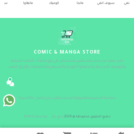
سيوف انمي
مانجا
كوميك
مانهاوا
ستيكرز
COMIC & MANGA STORE
نحن عبارة عن متجر فلسطيني متخصص في بيع منتجات المانجا اليابانية
والكوميك الامريكية والمانهاوا الكورية والستيكرز والملصقات وأوراق اللعب
سياسة الخصوصية
شروط الإستخدام
من نحن
اتصل بنا
المدونة
جميع الحقوق محفوظة @ 2026
صنع بكل
بواسطة Estore