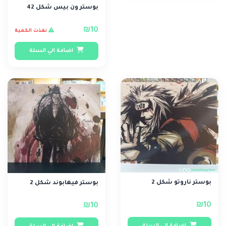
بوستر ون بيس شكل 42
₪10
نفذت الكمية
اضافة الي السلة
بوستر ناروتو شكل 2
بوستر فيغابوند شكل 2
₪10
₪10