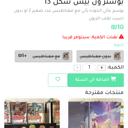
بوستر ون بيس شكل 13
بوستر عالي الجوده يأتي مع مغناطيس عدد صغير 2 او بدون
حسب طلب الزبون
₪
10
نفذت الكمية, سيتوفر قريبا
اللغة
+₪5
بدون مغناطيس
مع مغناطيس
الكمية:
+
-
اضافة الي السلة
منتجات مقترحة