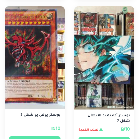
بوستر يوغي يو شكل 3
بوستر أكاديمية الابطال
شكل 7
₪10
₪10
نفذت الكمية