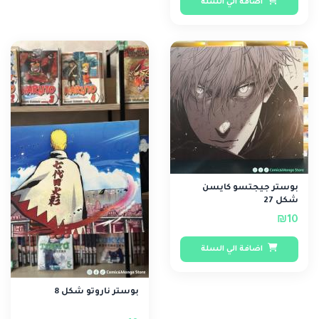
اضافة الي السلة
بوستر جيجتسو كايسن
شكل 27
₪10
اضافة الي السلة
بوستر ناروتو شكل 8