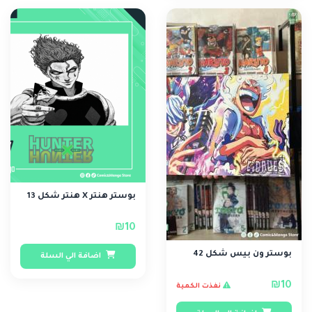
بوستر هنتر X هنتر شكل 13
₪10
بوستر ون بيس شكل 42
اضافة الي السلة
₪10
نفذت الكمية