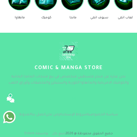
سيوف انمي
مانجا
كوميك
مانهاوا
ستيكرز
COMIC & MANGA STORE
نحن عبارة عن متجر فلسطيني متخصص في بيع منتجات المانجا اليابانية
والكوميك الامريكية والمانهاوا الكورية والستيكرز والملصقات وأوراق اللعب
سياسة الخصوصية
شروط الإستخدام
من نحن
اتصل بنا
المدونة
جميع الحقوق محفوظة @ 2026
صنع بكل
بواسطة Estore