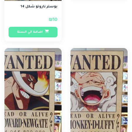
بوستر ناروتو شكل 14
₪10
اضافة الي السلة