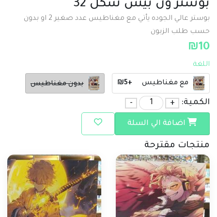
بوستر ون بيس شكل 32
بوستر عالي الجوده يأتي مع مغناطيس عدد صغير 2 او بدون
حسب طلب الزبون
₪
10
اللغة
مع مغناطيس
+₪5
بدون مغناطيس
الكمية:
+
-
اضافة الي السلة
منتجات مقترحة