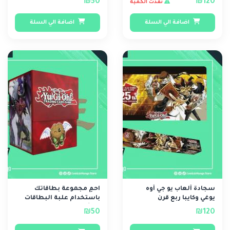
₪50
₪120
نفذت الكمية
اضافة الي السلة
اضافة الي السلة
سجادة ألعاب يو جي أوه
احمِ مجموعة بطاقاتك
يوغي وكايبا ربع قرن
باستخدام علبة البطاقات
المثالية، التي تت..
₪50
₪120