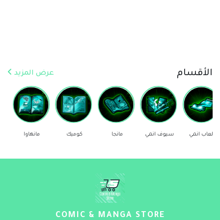
الأقسام
عرض المزيد
سيوف انمي
مانجا
كوميك
مانهاوا
ستيكرز
COMIC & MANGA STORE