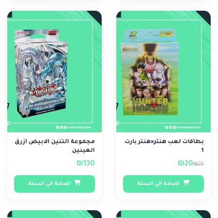
بطاقات لعب هنتر×هنتر بارت
مجموعة التنين الابيض ازرق
1
العينين
₪130
₪20
₪25
اضافة الي السلة
اضافة الي السلة