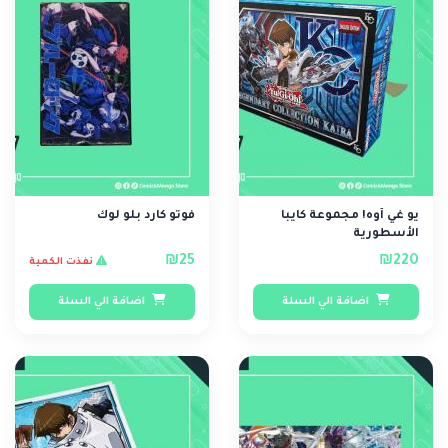
يو غي أوه! مجموعة كايبا
فوتو كارد بلو لوك
الأسطورية
₪25
₪220
نفذت الكمية
اضافة الي السلة
اضافة الي السلة