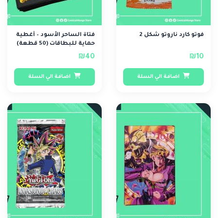
فوتو كارد ناروتو شكل 2
فتاة الساحر الأسود – أغطية
حماية للبطاقات (50 قطعة)
₪40
₪10
اضافة الي السلة
اضافة الي السلة