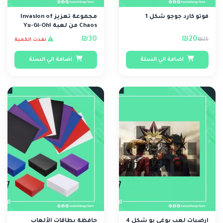
فوتو كارد جوجو شكل 1
مجموعة تعزيز Invasion of
Chaos من لعبة Yu-Gi-Oh!
TCG (إصدار ..
₪30
₪20
₪25
نفذت الكمية
اضافة الي السلة
اضافة الي السلة
ارضيات لعب يوغي يو شكل 4
حافظة بطاقات الألعاب