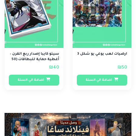
ارضيات لعب يوغي يو شكل 3
سيتو كايبا إصدار ربع القرن –
أغطية حماية للبطاقات (50
قطعة)
₪40
₪50
اضافة الي السلة
اضافة الي السلة