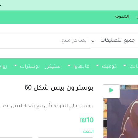
جديدنا سولو ليفلينغ من مجلد 1 الى 15 بال
المدونة
انجا
كوميك
مانهاوا
ستيكرز
بوسترات
روا
فواصل كتب
بوستر ون بيس شكل 60
بوستر عالي الجوده يأتي مع مغناطيس عدد صغير 2 او بدون حسب طل
₪
10
اللغة