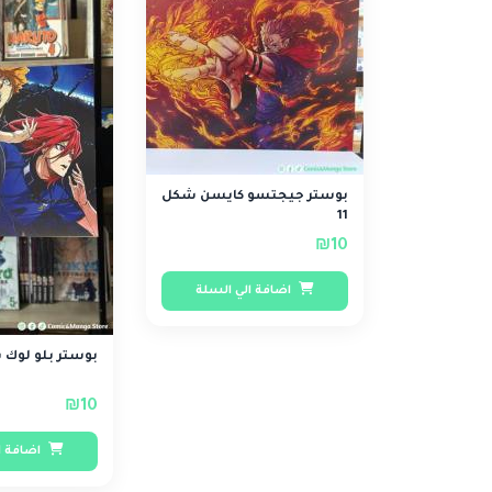
بوستر جيجتسو كايسن شكل
11
₪10
اضافة الي السلة
بوستر بلو لوك 
₪10
اضافة ا