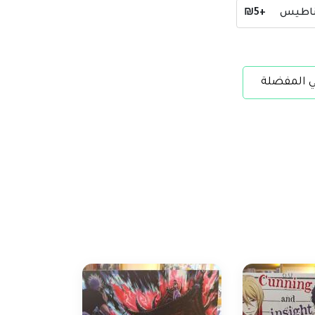
ناطيس
+₪5
ي المفضلة