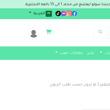
غة الانجليزية
العربية
يات
بلايز
بطاقات لعب
ب الزبون