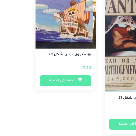
بوستر ون بيس شكل 61
₪10
اضافة الي السلة
الي السلة