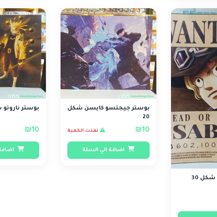
بوستر جيجتسو كايسن شكل
بوستر ناروتو ش
20
₪10
₪10
نفذت الكمية
اضافة الي السلة
اضافة 