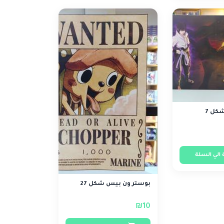
كل 7
الي السلة
بوستر ون بيس شكل 27
₪10