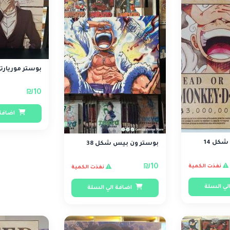
بوستر موريارت
₪10
اضافة 
بوستر ون بيس شكل 38
₪10
نفذت الكمية
نفذت الكمية
لي السلة
اضافة الي السلة