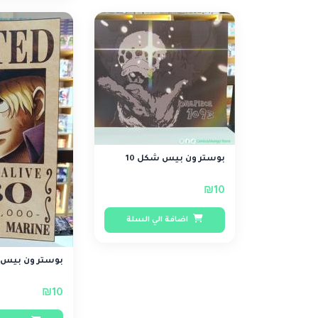
بوستر ون بيس شكل 10
₪10
اضافة الي السلة
بوستر ون بيس شكل 30
₪10