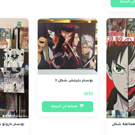
لي السلة
بوستر بليتش شكل 3
₪10
اضافة الي السلة
عمالقة شكل
بوستر ناروتو ش