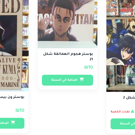
بوستر هجوم العمالقة شكل
21
₪10
اضافة الي السلة
بوستر ون بيس شكل 31
شكل 2
₪10
نفذت الكمية
اضافة 
لي السلة