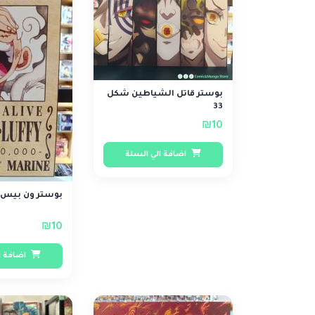
بوستر قاتل الشياطين شكل
33
₪10
اضافة الي السلة
بوستر ون بيس شكل 14
₪10
اضافة ا