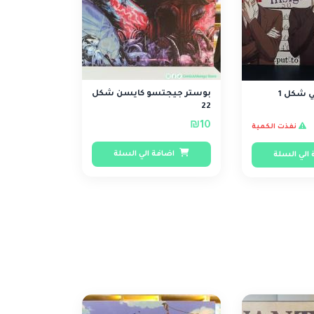
بوستر جيجتسو كايسن شكل
ي شكل 1
22
₪10
نفذت الكمية
اضافة الي السلة
الي السلة