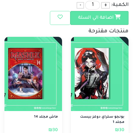
الكمية:
+
-
اضافة الي السلة
منتجات مقترحة
بونجو ستراي دوغز بيست
ماش مجلد 14
مجلد 1
₪30
₪30