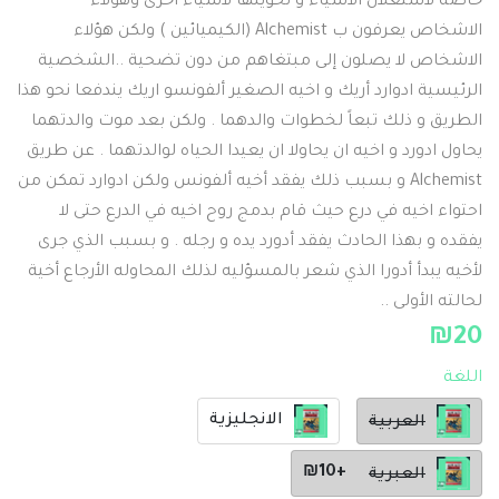
خاصة لاستغلال الاشياء و تحويلها لأشياء اخرى وهؤلاء
الاشخاص يعرفون ب Alchemist (الكيميائين ) ولكن هؤلاء
الاشخاص لا يصلون إلى مبتغاهم من دون تضحية ..الشخصية
الرئيسية ادوارد أريك و اخيه الصغير ألفونسو اريك يندفعا نحو هذا
الطريق و ذلك تبعاً لخطوات والدهما . ولكن بعد موت والدتهما
يحاول ادورد و اخيه ان يحاولا ان يعيدا الحياه لوالدتهما . عن طريق
Alchemist و بسبب ذلك يفقد أخيه ألفونس ولكن ادوارد تمكن من
احتواء اخيه في درع حيث قام بدمج روح اخيه في الدرع حتى لا
يفقده و بهذا الحادث يفقد أدورد يده و رجله . و بسبب الذي جرى
لأخيه يبدأ أدورا الذي شعر بالمسؤليه لذلك المحاوله الأرجاع أخية
لحالته الأولى ..
₪
20
اللغة
الانجليزية
العربية
+₪10
العبرية