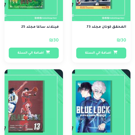
المحقق كونان مجلد 73
فينلاند ساغا مجلد 25
₪30
₪30
اضافة الي السلة
اضافة الي السلة