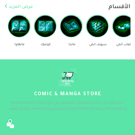
الأقسام
عرض المزيد
سيوف انمي
مانجا
كوميك
مانهاوا
ستيكرز
COMIC & MANGA STORE
نحن عبارة عن متجر فلسطيني متخصص في بيع منتجات المانجا اليابانية
والكوميك الامريكية والمانهاوا الكورية والستيكرز والملصقات وأوراق اللعب