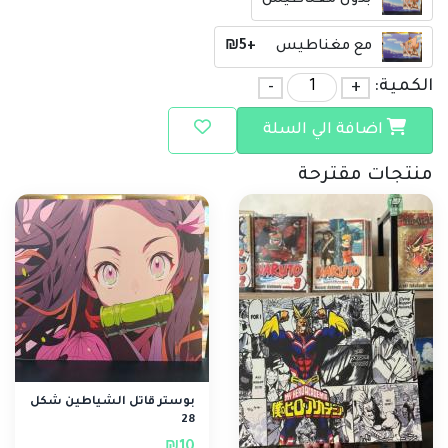
بدون مغناطيس
مع مغناطيس
+₪5
الكمية:
+
-
اضافة الي السلة
منتجات مقترحة
بوستر قاتل الشياطين شكل
28