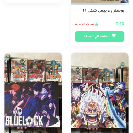
بوستر ون بيس شكل 14
₪10
نفذت الكمية
اضافة الي السلة