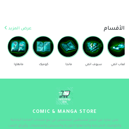
الأقسام
عرض المزيد
سيوف انمي
مانجا
كوميك
مانهاوا
ستيكرز
COMIC & MANGA STORE
نحن عبارة عن متجر فلسطيني متخصص في بيع منتجات المانجا اليابانية
والكوميك الامريكية والمانهاوا الكورية والستيكرز والملصقات وأوراق اللعب