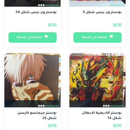
بوستر ون بيس شكل 9
بوستر ون بيس شكل 58
₪10
₪10
اضافة الي السلة
اضافة الي السلة
بوستر أكاديمية الابطال
بوستر جيجتسو كايسن
شكل 14
شكل 26
₪10
₪10