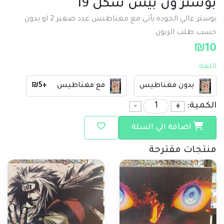
بوستر ون بيس شكل 19
بوستر عالي الجوده يأتي مع مغناطيس عدد صغير 2 او بدون
حسب طلب الزبون
₪
10
اللغة
بدون مغناطيس
مع مغناطيس
+₪5
الكمية:
+
-
اضافة الي السلة
منتجات مقترحة