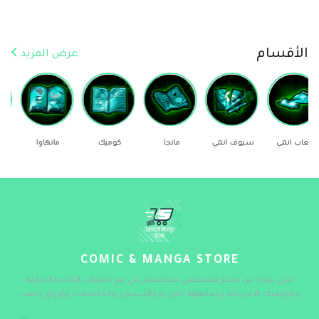
الأقسام
عرض المزيد
سيوف انمي
مانجا
كوميك
مانهاوا
ستيكرز
COMIC & MANGA STORE
نحن عبارة عن متجر فلسطيني متخصص في بيع منتجات المانجا اليابانية
والكوميك الامريكية والمانهاوا الكورية والستيكرز والملصقات وأوراق اللعب