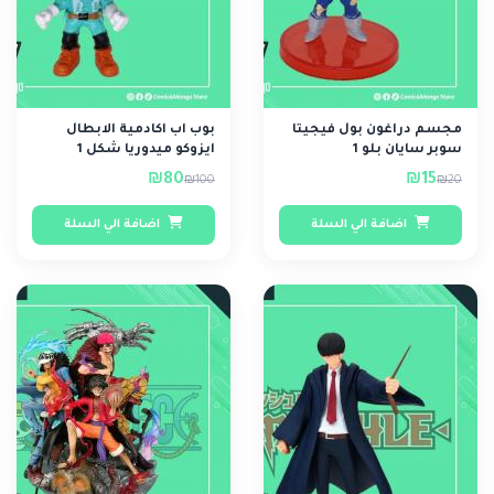
مجسم دراغون بول فيجيتا
بوب اب اكادمية الابطال
سوبر سايان بلو 1
ايزوكو ميدوريا شكل 1
₪80
₪15
₪100
₪20
اضافة الي السلة
اضافة الي السلة