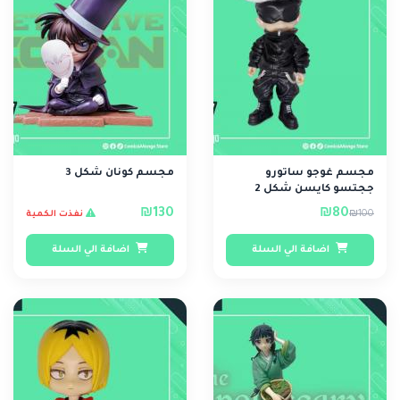
مجسم غوجو ساتورو
مجسم كونان شكل 3
ججتسو كايسن شكل 2
₪130
₪80
₪100
نفذت الكمية
اضافة الي السلة
اضافة الي السلة