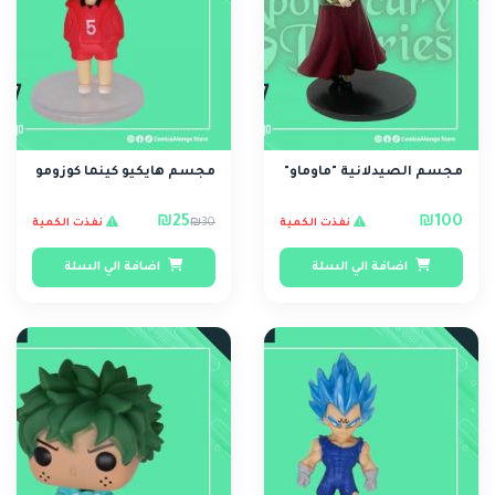
مجسم الصيدلانية "ماوماو"
مجسم هايكيو كينما كوزومو
₪25
₪100
₪30
نفذت الكمية
نفذت الكمية
اضافة الي السلة
اضافة الي السلة