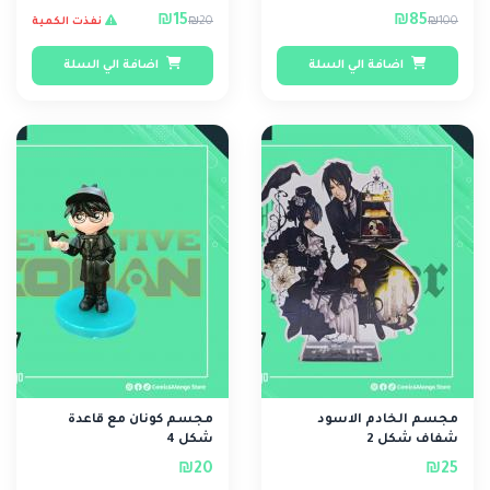
₪15
₪85
₪20
₪100
نفذت الكمية
اضافة الي السلة
اضافة الي السلة
مجسم الخادم الاسود
مجسم كونان مع قاعدة
شفاف شكل 2
شكل 4
₪20
₪25