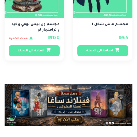
مجسم ماش شكل 1
مجسم ون بيس لوفي و كيد
و ترافلجار لو
₪130
₪65
نفذت الكمية
اضافة الي السلة
اضافة الي السلة