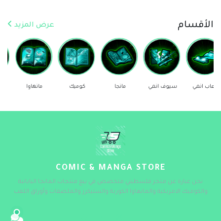
الأقسام
عرض المزيد
سيوف انمي
مانجا
كوميك
مانهاوا
ستيكرز
COMIC & MANGA STORE
نحن عبارة عن متجر فلسطيني متخصص في بيع منتجات المانجا اليابانية
والكوميك الامريكية والمانهاوا الكورية والستيكرز والملصقات وأوراق اللعب