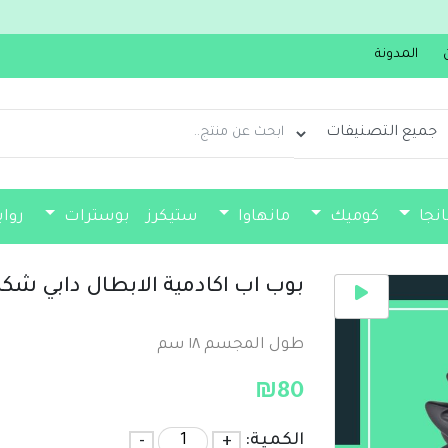
جديدنا سولو ليفلينغ من مجلد 1
المدونة
انجا
كوميك
مانهاوا
ستيكرز
بوسترات
روا
فواصل كتب
بوب اب اكادمية الابطال دابي شكل 
طول المجسم ١٨ سم
₪
80
الكمية:
+
-