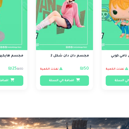
نامي كوبي
مجسم دان دان شكل 2
مجسم هايكيو 
₪25
₪50
₪30
نفذت الكمية
نفذت الكمية
لي السلة
اضافة الي السلة
اضافة 