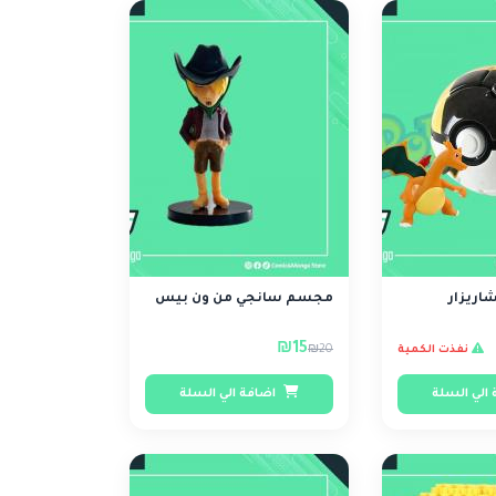
اريزار
مجسم سانجي من ون بيس
₪15
₪20
نفذت الكمية
الي السلة
اضافة الي السلة