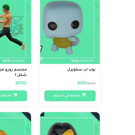
بوب اب سكويرل
مجسم زورو من
شكل 1
₪130
₪80
₪100
اضافة الي السلة
اضافة ا