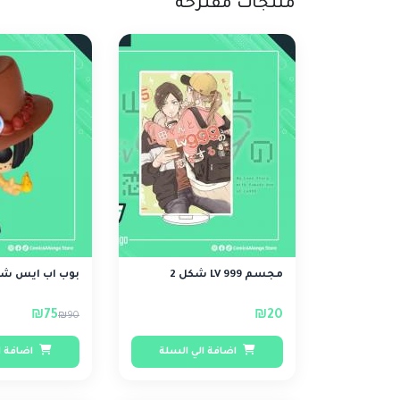
منتجات مقترحة
مجسم LV 999 شكل 2
بوب اب ايس شك
₪75
₪20
₪90
اضافة الي السلة
اضافة ا