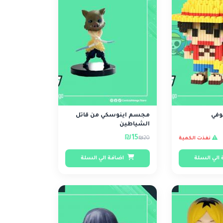
وفي
مجسم اينوسكي من قاتل
الشياطين
₪15
₪20
نفذت الكمية
الي السلة
اضافة الي السلة