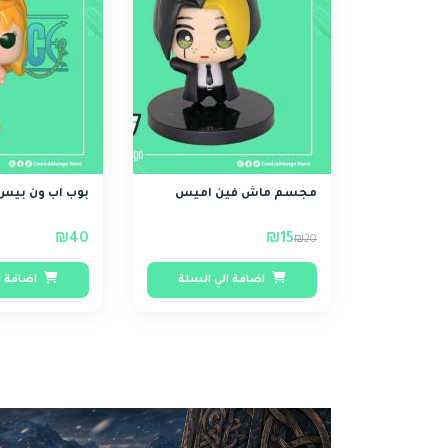
مجسم ماش فين اميس
بوب اب ون بيس 
₪40
₪15
₪20
اضافة الي السلة
اضافة ا