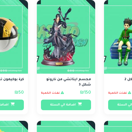
 2
مجسم ايتاتشي من ناروتو
كرة بوكيمون تش
شكل 3
₪50
₪150
نفذت الكمية
نفذت الكمية
لي السلة
اضافة الي السلة
اضافة 