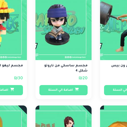
 ون بيس
مجسم ساسكي من ناروتو
مجسم ليغو ل
شكل 4
₪30
₪20
لي السلة
اضافة الي السلة
اضافة 