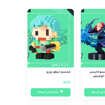
سو كايسن
مجسم ليغو زورو
 الوميض
₪30
الي السلة
اضافة الي السلة