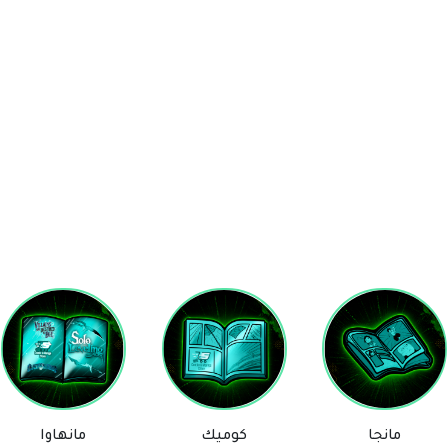
كوميك
مانهاوا
ستيكرز