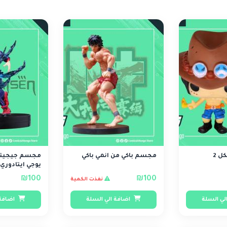
ل 2
مجسم باكي من انمي باكي
مجسم جيجيت
يوجي ايتادوري
الاسود
₪100
₪100
نفذت الكمية
لي السلة
اضافة الي السلة
اضافة 