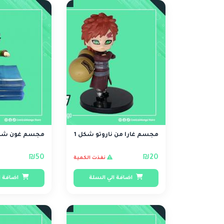
مجسم غارا من ناروتو شكل 1
مجسم غون شكل
₪50
₪20
نفذت الكمية
اضافة الي السلة
اضافة ا