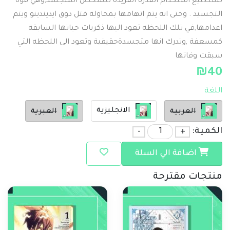
تسطتيع استخدام القدرة الفريدة للشخص المتجسد,وهي قوة
التجسيد . وحتى انه يتم اتهامها بمحاولة قتل دوق ايديندينو ويتم
اعدامها,في تلك اللحظه تعود اليها ذكريات حياتها السابقة
كمسعفة ,وتدرك انها متجسدةحقيقية وتعود الى اللحظه التي
سبقت وفاتها
₪
40
اللغة
الانجليزية
العربية
العبرية
الكمية:
+
-
اضافة الي السلة
منتجات مقترحة