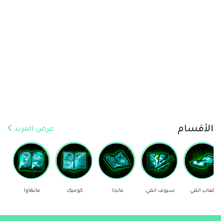
الأقسام
عرض المزيد
سيوف انمي
مانجا
كوميك
مانهاوا
ستيكرز