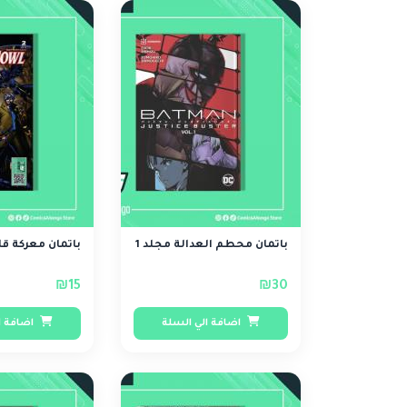
باتمان محطم العدالة مجلد 1
باتمان معركة قل
₪15
₪30
اضافة الي السلة
اضافة ا