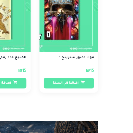
موت دكتور سترينج 1
المنيع عدد رقم 19
₪15
₪15
اضافة الي السلة
اضافة ا