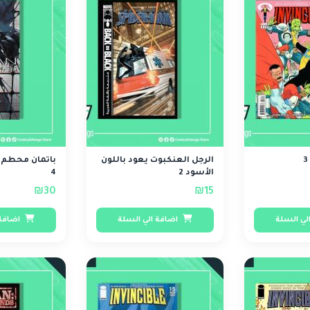
الرجل العنكبوت يعود باللون
باتمان محطم ا
الأسود 2
4
₪30
₪15
لي السلة
اضافة الي السلة
اضافة 