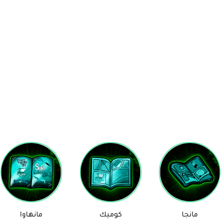
كوميك
مانهاوا
ستيكرز