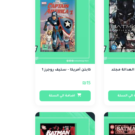
لعدالة مجلد
كابتن أمريكا - ستيف روجرز 1
₪15
الي السلة
اضافة الي السلة