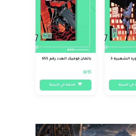
ره الشعبيه 3
باتمان كوميك العدد رقم 655
₪15
الي السلة
اضافة الي السلة