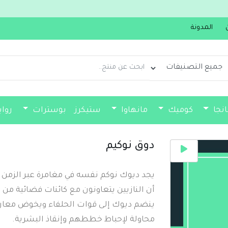
جديدنا سولو ليفلي
المدونة
انجا
كوميك
مانهاوا
ستيكرز
بوسترات
روا
فواصل كتب
دوق نوكيم
يجد ديوك نوكم نفسه في مغامرة عبر الزمن ت
أن النازيين يتعاونون مع كائنات فضائية من
ينضم ديوك إلى قوات الحلفاء ويخوض معارك 
محاولة لإحباط خططهم وإنقاذ البشرية.