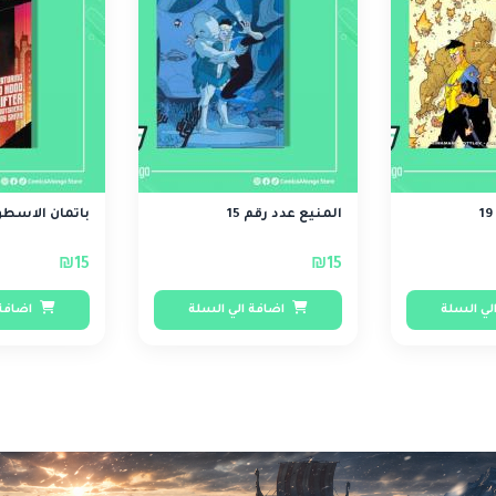
المنيع عدد رقم 15
باتمان الاسطو
₪15
₪15
لي السلة
اضافة الي السلة
اضافة 