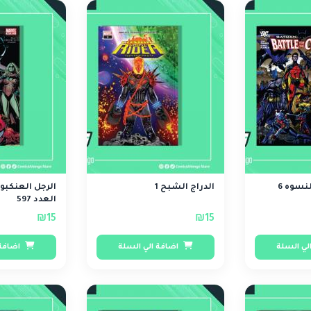
نسوه 6
الدراج الشبح 1
الرجل العنكبو
العدد 597
₪15
₪15
لي السلة
اضافة الي السلة
اضافة 