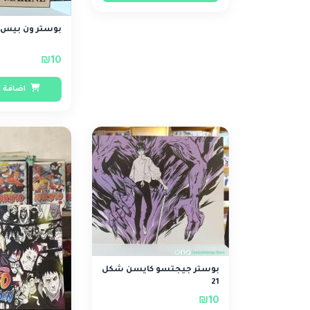
بوستر ون بيس شكل 21
₪10
اضافة ا
بوستر جيجتسو كايسن شكل
21
₪10