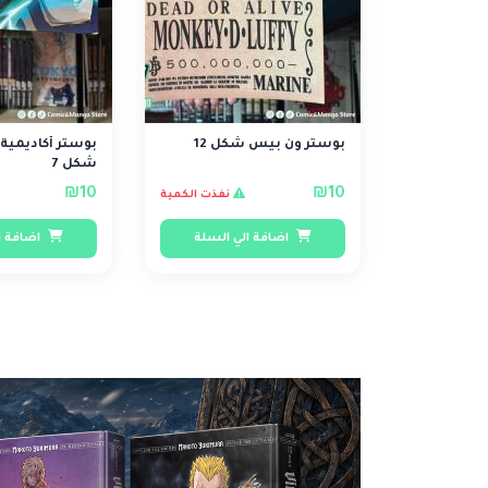
بوستر ون بيس شكل 12
بوستر أكاديم
شكل 7
₪10
₪10
نفذت الكمية
اضافة الي السلة
اضافة ا