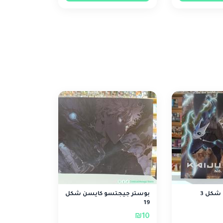
بوستر جيجتسو كايسن شكل
19
₪10