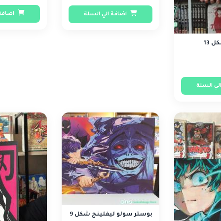
اضافة 
اضافة الي السلة
 13
لي السلة
بوستر سولو ليفلينج شكل 9