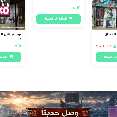
₪10
اضافة الي السلة
ية الابطال
بوستر قاتل ا
12
₪10
نفذت الكمية
لي السلة
اضافة 