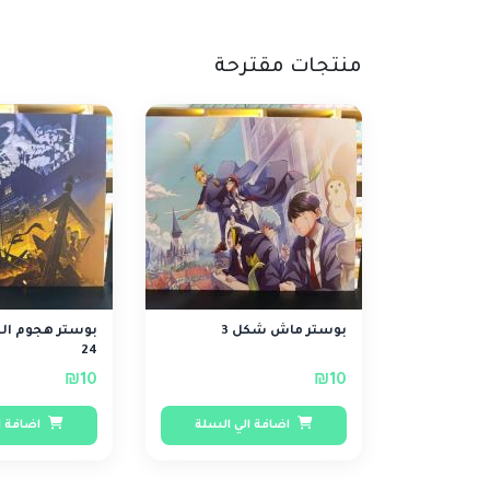
منتجات مقترحة
بوستر ماش شكل 3
بوستر هجوم ال
24
₪10
₪10
اضافة الي السلة
اضافة ا