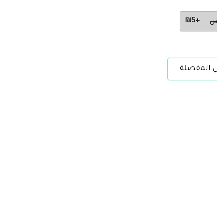
+₪5
س
ي المفضلة