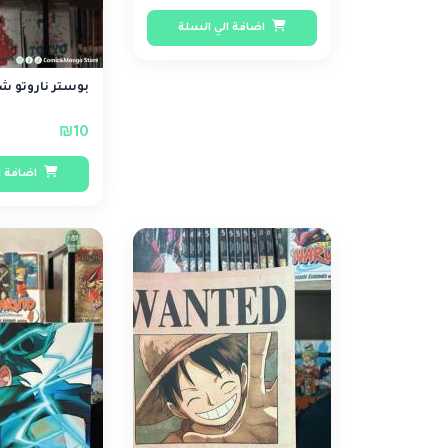
اضافة الي السلة
بوستر ناروتو شكل
₪10
اضافة ا