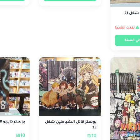
نفذت الكمية
لي السلة
بوستر كايجو 8 شكل 3
بوستر قاتل الشياطين شكل
35
₪10
₪10