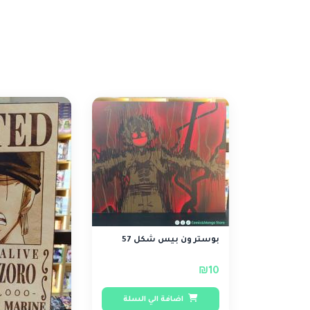
بوستر ون بيس شكل 57
₪10
اضافة الي السلة