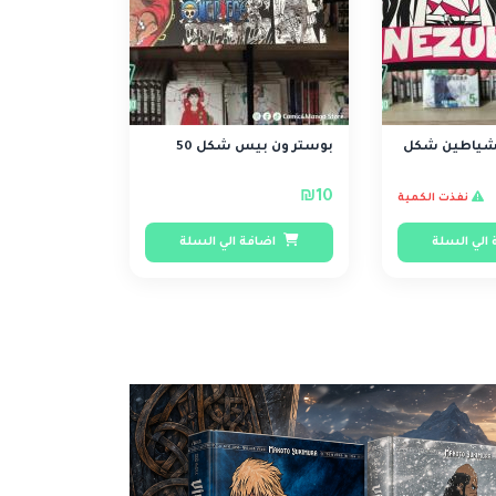
لشياطين شكل
بوستر ون بيس شكل 50
₪10
نفذت الكمية
الي السلة
اضافة الي السلة