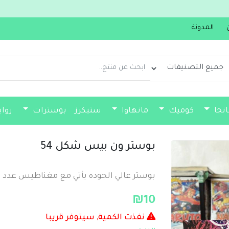
جديدنا سولو ليفلينغ من مجلد 1 
المدونة
انجا
كوميك
مانهاوا
ستيكرز
بوسترات
روا
فواصل كتب
بوستر ون بيس شكل 54
بوستر عالي الجوده يأتي مع مغناطيس عدد صغير 2 او بدون حسب طل
₪
10
نفذت الكمية, سيتوفر قريبا