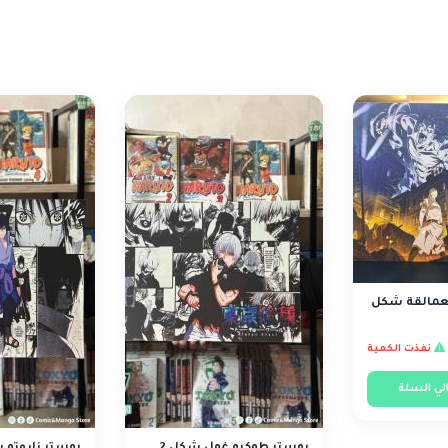
عمالقة شكل
نفذت الكمية
لي السلة