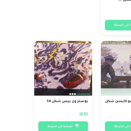
كل 17
الي السلة
و كايسن شكل
بوستر ون بيس شكل 58
₪10
الي السلة
اضافة الي السلة