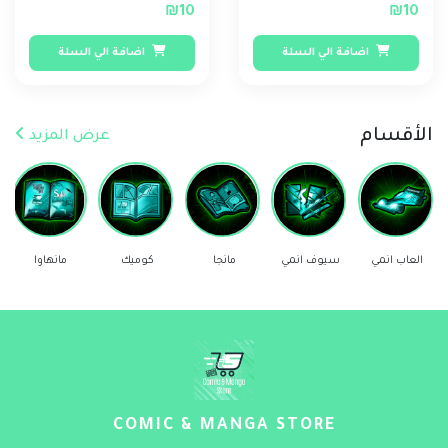
₪10
₪10
اضافة الي السلة
اضافة الي السلة
الأقسام
عرض المزيد
العاب انمي
سيوف انمي
مانجا
كوميك
مانهاوا
COMIC & MANGA STORE