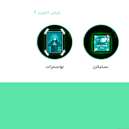
عرض المزيد
ستيكرز
بوسترات
روايات
مساعد Comic & Manga Store
متصل الآن
مرحباً 👋 أنا مساعدك الذكي في Comic &
Manga Store.
كيف يمكنني مساعدتك؟ اكتب لي عن المنتج
الذي تبحث عنه.