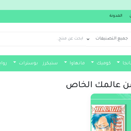
المدونة
انجا
كوميك
مانهاوا
ستيكرز
بوسترات
روا
فواصل كتب
من عالمك الخاص