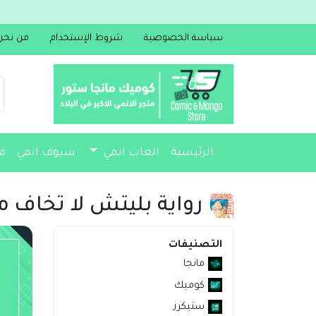
سياسة الخصوصية
شروط الإستخدام
من نحن
الرئيسية
العاب انمي
سيوف انمي
م
مجسمات
أكسسوارات
مذكرات
رواية بليتش لا تخاف 
التصنيفات
مانجا
كوميك
ستيكرز