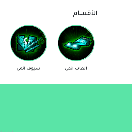
الأقسام
العاب انمي
سيوف انمي