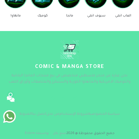
العاب انمي
سيوف انمي
مانجا
كوميك
مانهاوا
COMIC & MANGA STORE
نحن عبارة عن متجر فلسطيني متخصص في بيع منتجات المانجا اليابانية
والكوميك الامريكية والمانهاوا الكورية والستيكرز والملصقات وأوراق اللعب
سياسة الخصوصية
شروط الإستخدام
من نحن
اتصل بنا
المدونة
جميع الحقوق محفوظة @ 2026
صنع بكل
بواسطة Estore