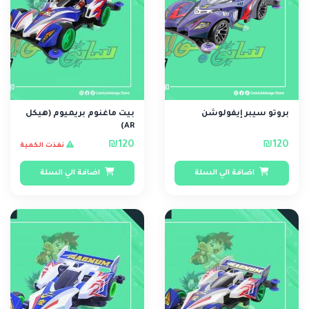
بروتو سيبر إيفولوشن
بيت ماغنوم بريميوم (هيكل
AR)
₪120
₪120
نفذت الكمية
اضافة الي السلة
اضافة الي السلة