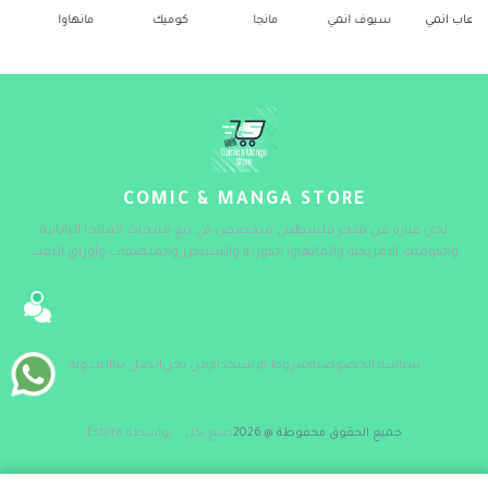
سيوف انمي
مانجا
كوميك
مانهاوا
ستيكرز
COMIC & MANGA STORE
نحن عبارة عن متجر فلسطيني متخصص في بيع منتجات المانجا اليابانية
والكوميك الامريكية والمانهاوا الكورية والستيكرز والملصقات وأوراق اللعب
سياسة الخصوصية
شروط الإستخدام
من نحن
اتصل بنا
المدونة
جميع الحقوق محفوظة @ 2026
صنع بكل
بواسطة Estore