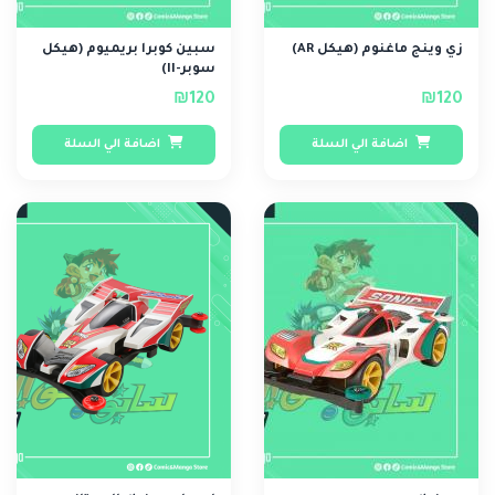
زي وينج ماغنوم (هيكل AR)
سبين كوبرا بريميوم (هيكل
سوبر-II)
₪120
₪120
اضافة الي السلة
اضافة الي السلة