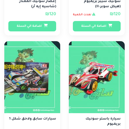
سونيك سيبر بريميوم
إعصار سونيك الممتاز
(هيكل سوبر-II)
(شاسيه إيه آر)
₪120
₪120
نفذت الكمية
اضافة الي السلة
اضافة الي السلة
سيارة باستر-سونيك
سيارات سابق ولاحق شكل 1
بريميوم