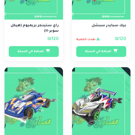
بيك سبايدر سبشل
راي ستينجر بريميوم (هيكل
سوبر-II)
₪120
₪120
نفذت الكمية
اضافة الي السلة
اضافة الي السلة