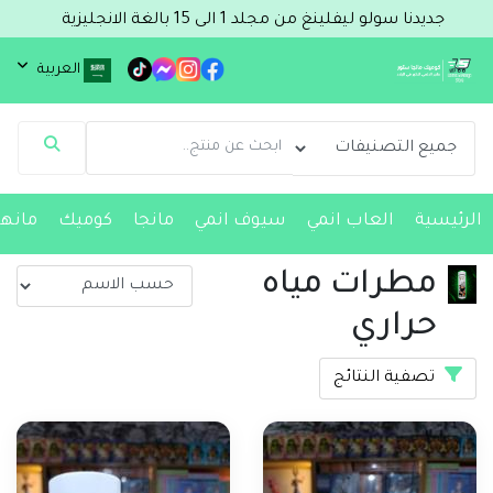
جديدنا سولو ليفلينغ من مجلد 1 الى 15 بالغة الانجليزية
العربية
مساعد Comic & Manga Store
متصل الآن
مرحباً 👋 أنا مساعدك الذكي في Comic & Manga
Store.
كيف يمكنني مساعدتك؟ اكتب لي عن المنتج الذي
الرئيسية
العاب انمي
سيوف انمي
مانجا
كوميك
مانها
تبحث عنه.
مطرات مياه
حراري
تصفية النتائج