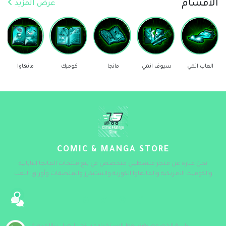
الأقسام
عرض المزيد
العاب انمي
سيوف انمي
مانجا
كوميك
مانهاوا
COMIC & MANGA STORE
نحن عبارة عن متجر فلسطيني متخصص في بيع منتجات المانجا اليابانية
والكوميك الامريكية والمانهاوا الكورية والستيكرز والملصقات وأوراق اللعب