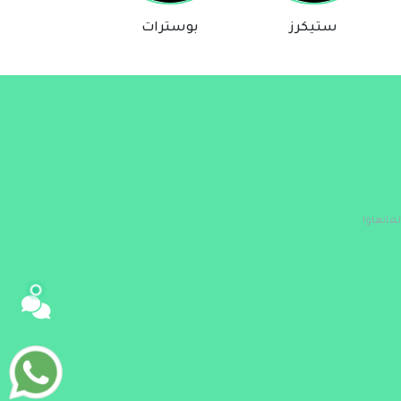
ستيكرز
بوسترات
روايات
مساعد Comic & Manga Store
متصل الآن
مرحباً 👋 أنا مساعدك الذكي في Comic &
Manga Store.
كيف يمكنني مساعدتك؟ اكتب لي عن المنتج
الذي تبحث عنه.
مانهاوا