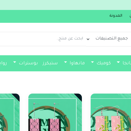
جديدنا
المدونة
انجا
كوميك
مانهاوا
ستيكرز
بوسترات
روا
فواصل كتب