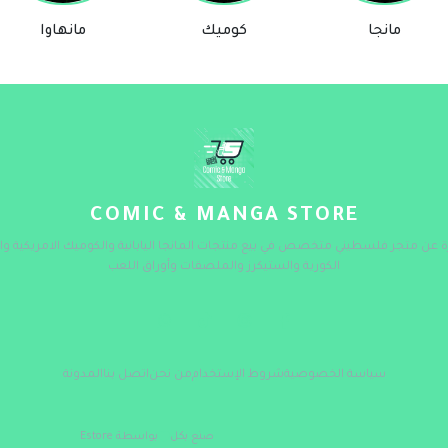
مانجا
كوميك
مانهاوا
COMIC & MANGA STORE
ة عن متجر فلسطيني متخصص في بيع منتجات المانجا اليابانية والكوميك الامريكية وال
الكورية والستيكرز والملصقات وأوراق اللعب
سياسة الخصوصية
شروط الإستخدام
من نحن
اتصل بنا
المدونة
صنع بكل
بواسطة Estore