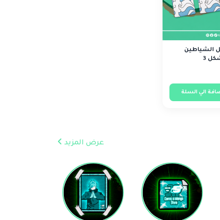
تل الشياطين
كل 3
افة الي السلة
عرض المزيد