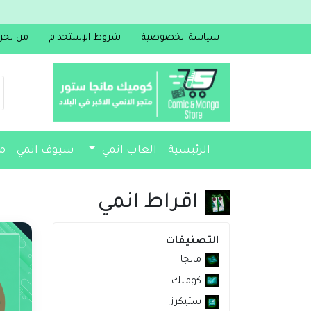
سياسة الخصوصية
شروط الإستخدام
من نحن
الرئيسية
العاب انمي
سيوف انمي
م
مجسمات
أكسسوارات
مذكرات
اقراط انمي
التصنيفات
مانجا
كوميك
ستيكرز