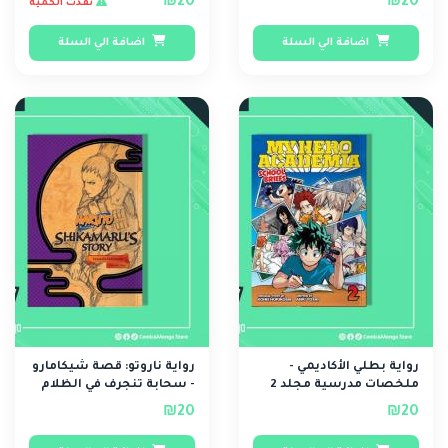
₪20
₪20
نفذت الكمية
اضافة الي السلة
اضافة الي السلة
رواية بطلي الأكاديمي -
رواية ناروتو: قصة شيكامارو
ملخصات مدرسية مجلد 2
- سحابة تنجرف في الظلام
الصامت
₪20
₪20