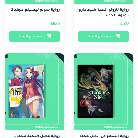
رواية ناروتو: قصة شيكامارو
رواية سولو ليفلينغ مجلد 2
- غيوم الحداد
₪25
₪20
اضافة الي السلة
اضافة الي السلة
رواية السمو في الظل مجلد
رواية فصل النخبة مجلد 6