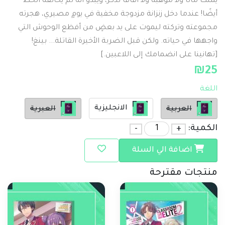
يملك مالًا ولا موهبة ولا آفاقًا تُذكر، ويبدو أنه لم يحالفه الحظ
أيضًا! عندما دخل زنزانة مزدوجة مخفية في يومٍ مصيري، هجرته
مجموعته وتركته ليموت على يد بعضٍ من أفظع الوحوش التي
واجهها في حياته. ولكن قبل الضربة الأخيرة القاتلة... بينغ!
[تهانينا على انضمامك إلى اللاعبين.]
₪
25
اللغة
الانجليزية
العربية
العبرية
الكمية:
+
-
اضافة الي السلة
منتجات مقترحة