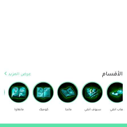
الأقسام
عرض المزيد
سيوف انمي
مانجا
كوميك
مانهاوا
ستيكرز