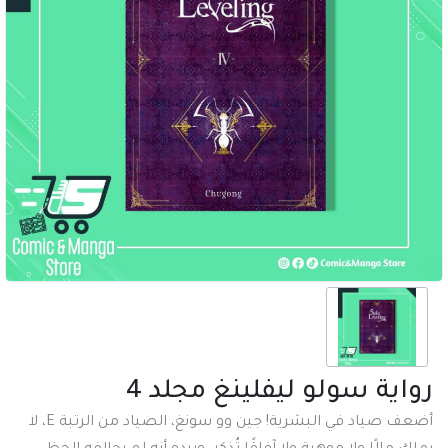
رواية سولو ليفلينغ مجلد 4
أضعف صياد في البشرية! جين وو سونغ، الصياد من الرتبة E، لا