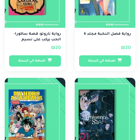
رواية فصل النخبة مجلد 6
رواية ناروتو: قصة ساكورا-
الحب يركب على نسيم
الربيع.
₪20
₪20
اضافة الي السلة
اضافة الي السلة