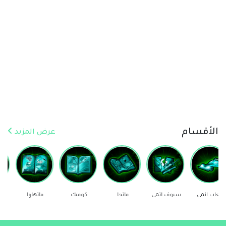
الأقسام
عرض المزيد
سيوف انمي
مانجا
كوميك
مانهاوا
ستيكرز