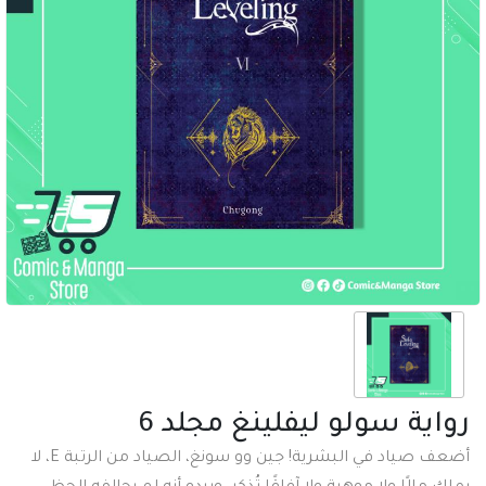
رواية سولو ليفلينغ مجلد 6
أضعف صياد في البشرية! جين وو سونغ، الصياد من الرتبة E، لا