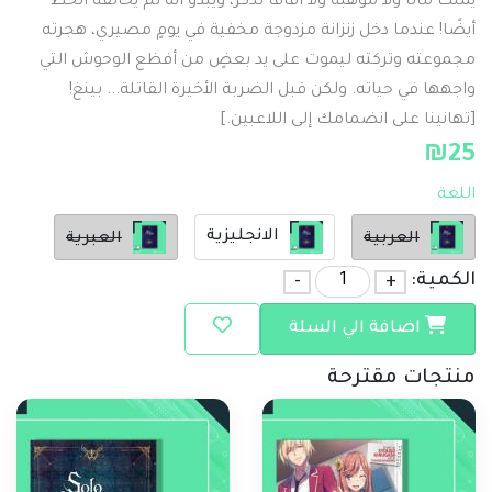
يملك مالًا ولا موهبة ولا آفاقًا تُذكر، ويبدو أنه لم يحالفه الحظ
أيضًا! عندما دخل زنزانة مزدوجة مخفية في يومٍ مصيري، هجرته
مجموعته وتركته ليموت على يد بعضٍ من أفظع الوحوش التي
واجهها في حياته. ولكن قبل الضربة الأخيرة القاتلة... بينغ!
[تهانينا على انضمامك إلى اللاعبين.]
₪
25
اللغة
الانجليزية
العربية
العبرية
الكمية:
+
-
اضافة الي السلة
منتجات مقترحة