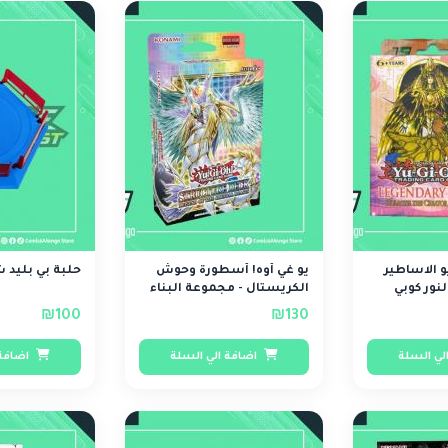
 الاساطير
يو غي أوه! أسطورة وحوش
حلبة بي بليد ش
نور كوبي
الكريستال - مجموعة البناء
₪100
₪130
لي السلة
اضافة الي السلة
اضافة 