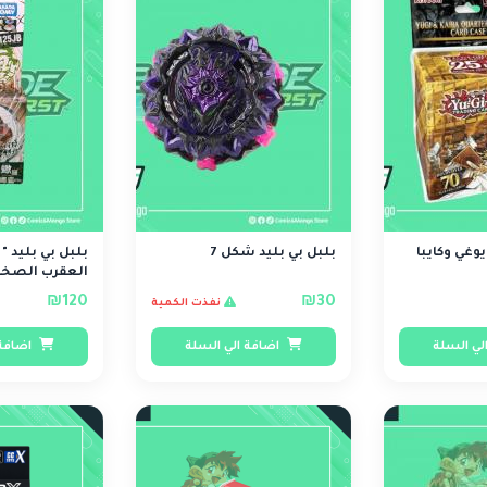
وغي وكايبا
بلبل بي بليد شكل 7
بلبل بي بليد "
العقرب الصخر
₪120
₪30
نفذت الكمية
لي السلة
اضافة الي السلة
اضافة 