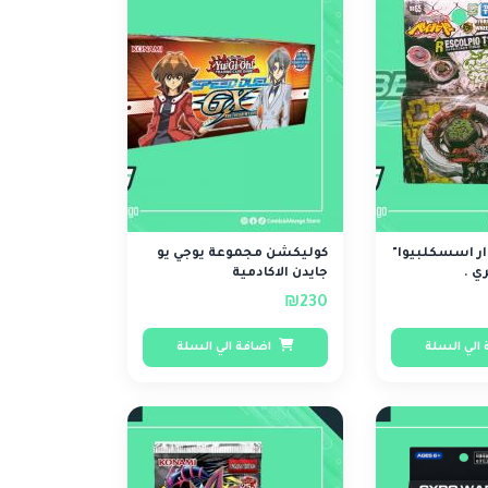
 ار اسسكلبيوا"
كوليكشن مجموعة يوجي يو
ي .
جايدن الاكادمية
₪230
الي السلة
اضافة الي السلة