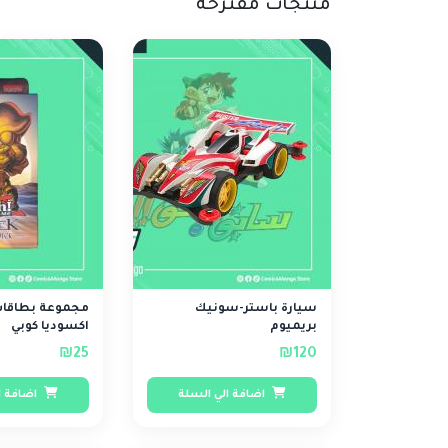
منتجات مقترحة
سيارة باستر-سونيك
مجموعة بطاقات
بريميوم
اكسوديا كوبي
₪25
₪120
اضافة الي السلة
اضافة ا