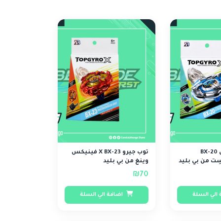
توب جيرو إكس BX-20
توب جيرو X BX-23 فينيكس
ِت من بي بليد
وينغ من بي بليد
₪70
الي السلة
اضافة الي السلة