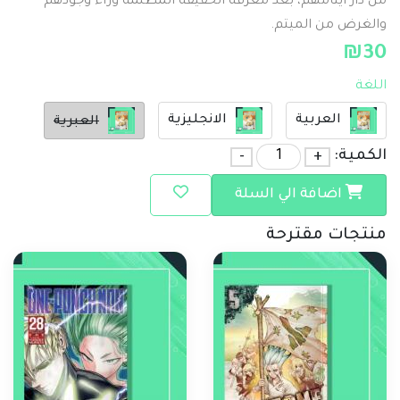
من دار أيتامهم، بعد معرفة الحقيقة المظلمة وراء وجودهم
والغرض من الميتم.
₪
30
اللغة
العربية
الانجليزية
العبرية
الكمية:
+
-
اضافة الي السلة
منتجات مقترحة