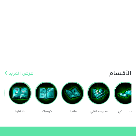
الأقسام
عرض المزيد
سيوف انمي
مانجا
كوميك
مانهاوا
ستيكرز