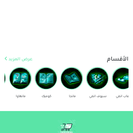
الأقسام
عرض المزيد
سيوف انمي
مانجا
كوميك
مانهاوا
ستيكرز