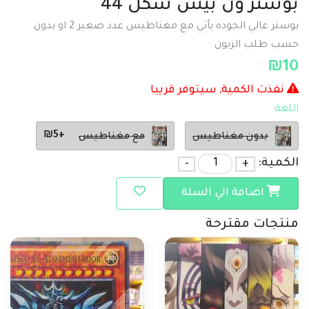
بوستر ون بيس شكل 44
بوستر عالي الجوده يأتي مع مغناطيس عدد صغير 2 او بدون
حسب طلب الزبون
₪
10
نفذت الكمية, سيتوفر قريبا
اللغة
+₪5
بدون مغناطيس
مع مغناطيس
الكمية:
+
-
اضافة الي السلة
منتجات مقترحة