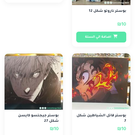
بوستر ناروتو شكل 12
₪10
اضافة الي السلة
بوستر قاتل الشياطين شكل
بوستر جيجتسو كايسن
7
شكل 27
₪10
₪10