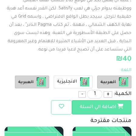
، عليه أن يعمل بجد في موقع بناء لكسب لقمة العيش.
ووظيفته بدوام جزئي هي لعب Satisfy. لكن القدر نفسه أعد هدية
حقيقية للرجل. سيجد بطل الواقع الافتراضي ، واسمه Grid في
نهاية الكهف الشمالي ، مهمة ، ثم كتاب Pagma النادر" ، بعد أن
حصل على الطبقة الأسطورية في اللعبة. وهذه ليست سوى
البداية ، قبل العديد من الأشياء المثيرة للاهتمام وغير المعروفة
التي ستساعد على أن تصبح لاعبا فريدا من نوعه.
₪
40
اللغة
الانجليزية
العربية
العبرية
الكمية:
+
-
اضافة الي السلة
منتجات مقترحة