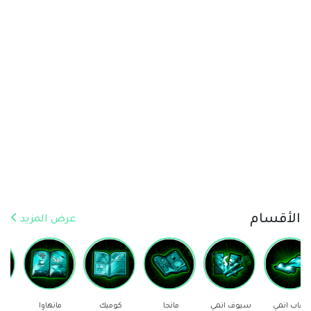
الأقسام
عرض المزيد
سيوف انمي
مانجا
كوميك
مانهاوا
ستيكرز