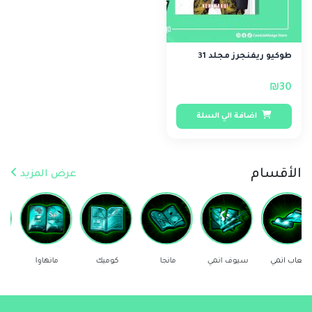
طوكيو ريفنجرز مجلد 31
₪30
اضافة الي السلة
الأقسام
عرض المزيد
سيوف انمي
مانجا
كوميك
مانهاوا
ستيكرز