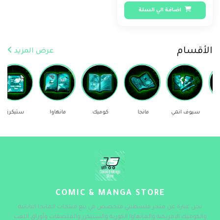
اضافة الي السلة
الأقسام
عرض المزيد
سيوف انمي
مانجا
كوميك
مانهاوا
ستيكرز
COMIC & MANGA STORE
نحن عبارة عن متجر فلسطيني متخصص في بيع منتجات المانجا اليابانية
والكوميك الامريكية والمانهاوا الكورية والستيكرز والملصقات وأوراق اللعب