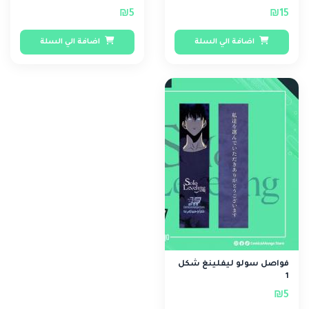
₪5
₪15
اضافة الي السلة
اضافة الي السلة
فواصل سولو ليفلينغ شكل
1
₪5