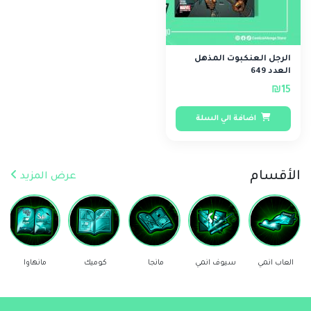
الرجل العنكبوت المذهل
العدد 649
₪15
اضافة الي السلة
الأقسام
عرض المزيد
العاب انمي
سيوف انمي
مانجا
كوميك
مانهاوا