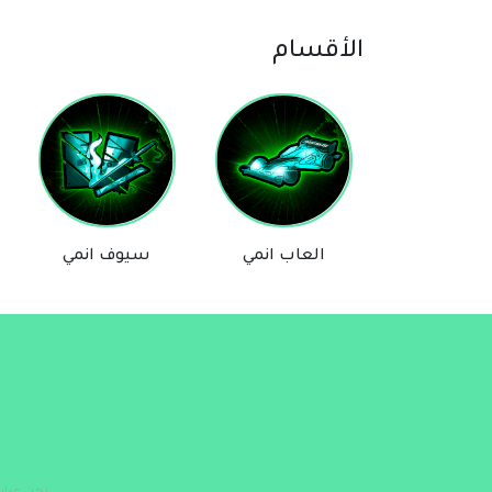
الأقسام
العاب انمي
سيوف انمي