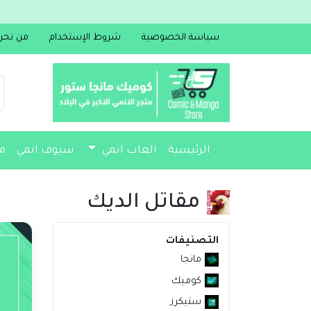
سياسة الخصوصية
شروط الإستخدام
من نحن
الرئيسية
العاب انمي
سيوف انمي
م
مجسمات
أكسسوارات
مذكرات
مقاتل الديك
التصنيفات
مانجا
كوميك
ستيكرز