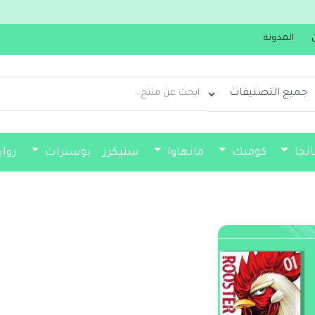
المدونة
انجا
كوميك
مانهاوا
ستيكرز
بوسترات
روا
فواصل كتب