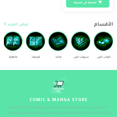
اضافة الي السلة
الأقسام
عرض المزيد
العاب انمي
سيوف انمي
مانجا
كوميك
مانهاوا
COMIC & MANGA STORE
نحن عبارة عن متجر فلسطيني متخصص في بيع منتجات المانجا اليابانية
والكوميك الامريكية والمانهاوا الكورية والستيكرز والملصقات وأوراق اللعب