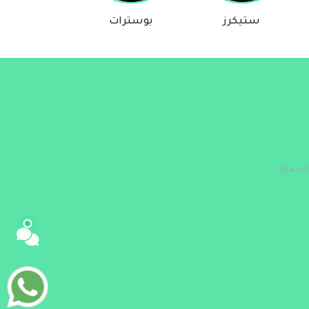
ستيكرز
بوسترات
روايات
مساعد Comic & Manga Store
متصل الآن
مرحباً 👋 أنا مساعدك الذكي في Comic &
Manga Store.
كيف يمكنني مساعدتك؟ اكتب لي عن المنتج
الذي تبحث عنه.
مانهاوا