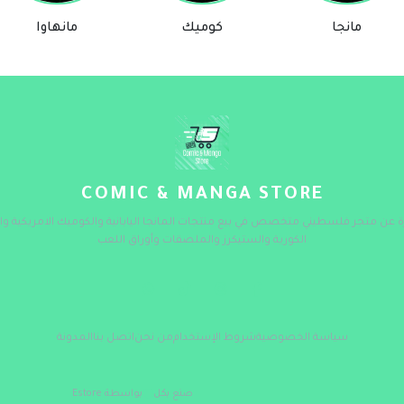
مانجا
كوميك
مانهاوا
COMIC & MANGA STORE
ة عن متجر فلسطيني متخصص في بيع منتجات المانجا اليابانية والكوميك الامريكية وال
الكورية والستيكرز والملصقات وأوراق اللعب
سياسة الخصوصية
شروط الإستخدام
من نحن
اتصل بنا
المدونة
صنع بكل
بواسطة Estore