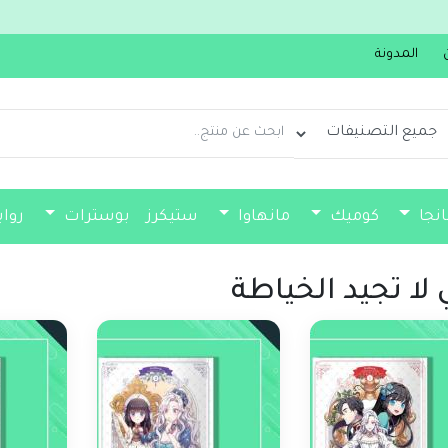
جدي
المدونة
انجا
كوميك
مانهاوا
ستيكرز
بوسترات
روا
فواصل كتب
 لا تجيد الخياطة