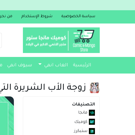
سياسة الخصوصية
شروط الإستخدام
من نحن
الرئيسية
العاب انمي
سيوف انمي
م
مجسمات
أكسسوارات
مذكرات
زوجة الأب الشريرة التي
التصنيفات
مانجا
كوميك
ستيكرز