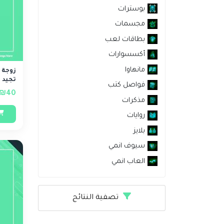
بوسترات
مجسمات
بطاقات لعب
أكسسوارات
مانهاوا
زوجة ا
تجيد ا
فواصل كتب
₪40
مذكرات
روايات
بلايز
سيوف انمي
العاب انمي
تصفية النتائج