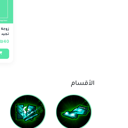
زوجة ا
تجيد ا
₪40
الأقسام