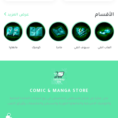
الأقسام
عرض المزيد
العاب انمي
سيوف انمي
مانجا
كوميك
مانهاوا
COMIC & MANGA STORE
نحن عبارة عن متجر فلسطيني متخصص في بيع منتجات المانجا اليابانية
والكوميك الامريكية والمانهاوا الكورية والستيكرز والملصقات وأوراق اللعب