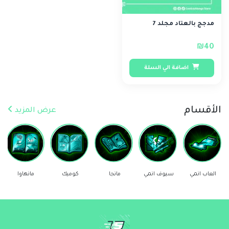
مدجج بالعتاد مجلد 7
₪40
اضافة الي السلة
الأقسام
عرض المزيد
العاب انمي
سيوف انمي
مانجا
كوميك
مانهاوا